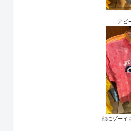
アビ
他にゾーイ