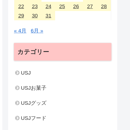
22
23
24
25
26
27
28
29
30
31
« 4月
6月 »
カテゴリー
USJ
USJお菓子
USJグッズ
USJフード