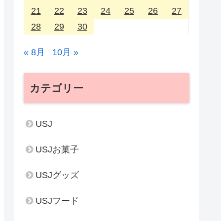
21
22
23
24
25
26
27
28
29
30
« 8月
10月 »
カテゴリー
USJ
USJお菓子
USJグッズ
USJフード