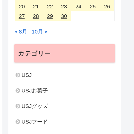
20
21
22
23
24
25
26
27
28
29
30
« 8月
10月 »
カテゴリー
USJ
USJお菓子
USJグッズ
USJフード