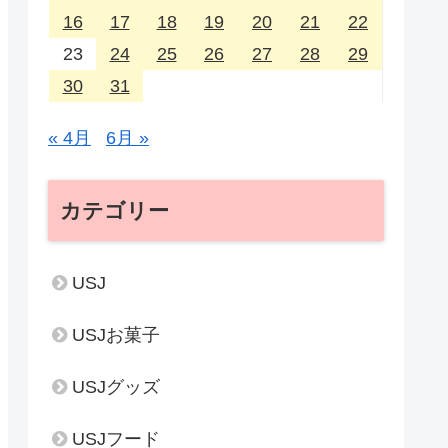
16
17
18
19
20
21
22
23
24
25
26
27
28
29
30
31
« 4月
6月 »
カテゴリー
USJ
USJお菓子
USJグッズ
USJフード