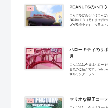
PEANUTSのハロ
USJ
こんにちはあるいはこんばん
2024年11/4（月）まで
ズが発売中です。今日はアパ
ハローキティのリボ
USJ
月
こんばんは今日はハローキ
囲気のご紹介です。(adsbygoogl
サルワンダーラン...
マリオな親子コーデ
USJ
こんばんは。今日はスーパ