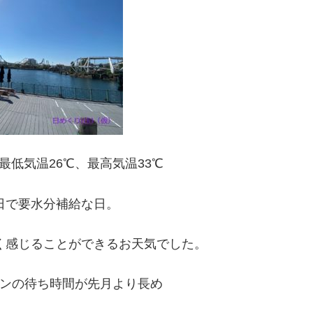
最低気温26℃、最高気温33℃
日で要水分補給な日。
く感じることができるお天気でした。
ンの待ち時間が先月より長め