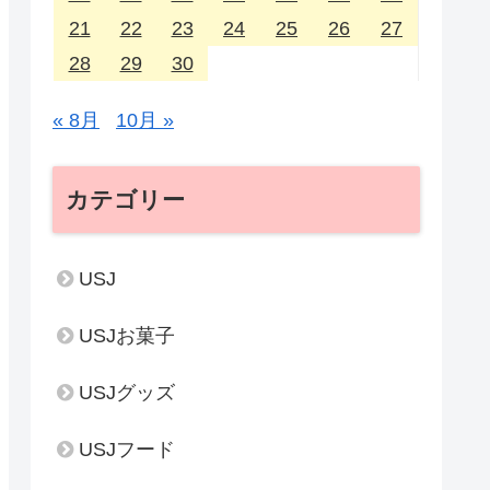
21
22
23
24
25
26
27
28
29
30
« 8月
10月 »
カテゴリー
USJ
USJお菓子
USJグッズ
USJフード