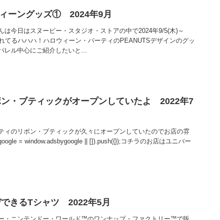
ウィーングッズ① 2024年9月
は今日はスヌーピー・スタジオ・ストアの中で2024年9/5(木)～
行われてるハハハ！ハロウィーン・パーティのPEANUTSデザインのグッ
レル中心にご紹介したいと...
ン・ブティックがオープンしていたよ 2022年7
ティのリボン・ブティックが久々にオープンしていたのでお店の雰
e = window.adsbygoogle || []).push({});コチラのお店はユニバー
できるTシャツ 2022年5月
ー・ニンテンドー・ワールド™のワンナップ・ファクトリー™で販