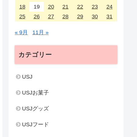
18
19
20
21
22
23
24
25
26
27
28
29
30
31
« 9月
11月 »
カテゴリー
USJ
USJお菓子
USJグッズ
USJフード