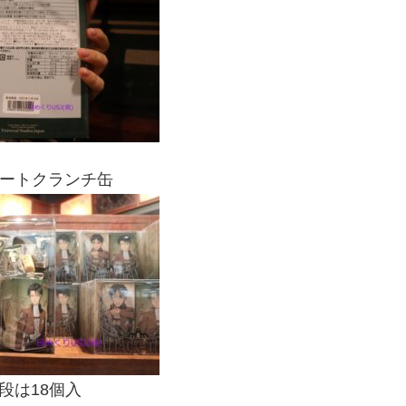
ートクランチ缶
段は18個入