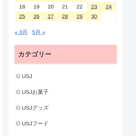
18
19
20
21
22
23
24
25
26
27
28
29
30
« 3月
5月 »
カテゴリー
USJ
USJお菓子
USJグッズ
USJフード