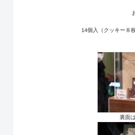
14個入（クッキー８
1
裏面