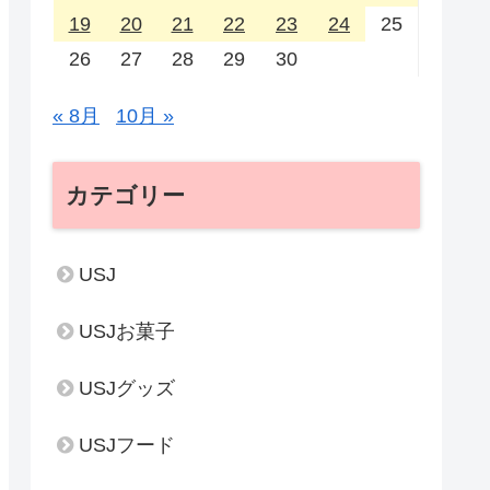
19
20
21
22
23
24
25
26
27
28
29
30
« 8月
10月 »
カテゴリー
USJ
USJお菓子
USJグッズ
USJフード