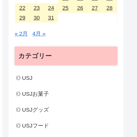
22
23
24
25
26
27
28
29
30
31
« 2月
4月 »
カテゴリー
USJ
USJお菓子
USJグッズ
USJフード