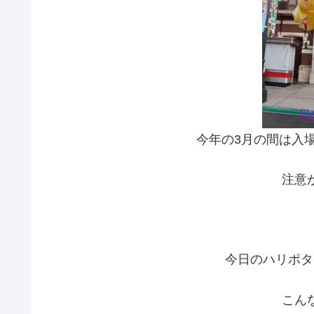
今年の3月の間は入
注意
今日のハリポタ
こん