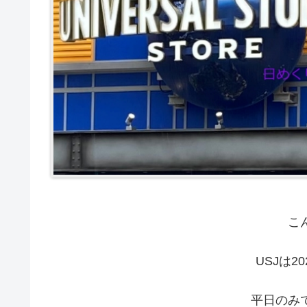
こ
USJは2
平日のみ