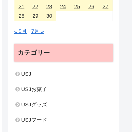
21
22
23
24
25
26
27
28
29
30
« 5月
7月 »
カテゴリー
USJ
USJお菓子
USJグッズ
USJフード