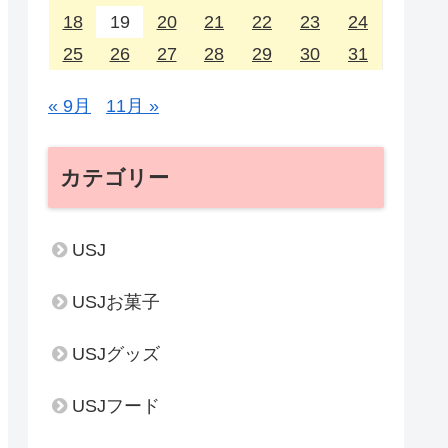
18
19
20
21
22
23
24
25
26
27
28
29
30
31
« 9月
11月 »
カテゴリー
USJ
USJお菓子
USJグッズ
USJフード