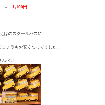
→
1,100円
えばのスクールバスに
るコチラもお安くなってました。
せんべい