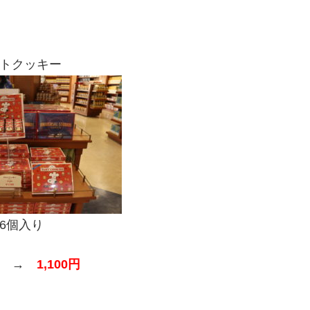
トクッキー
16個入り
→
1,100円