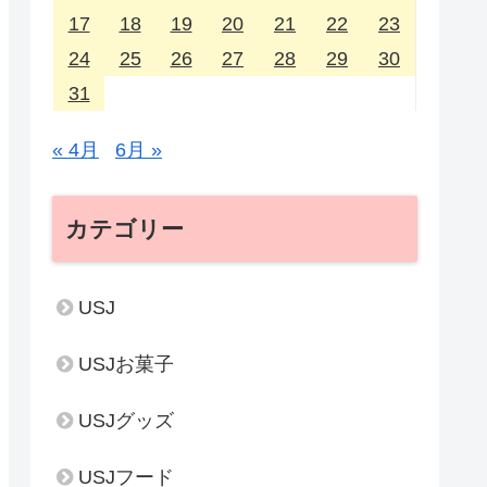
17
18
19
20
21
22
23
24
25
26
27
28
29
30
31
« 4月
6月 »
カテゴリー
USJ
USJお菓子
USJグッズ
USJフード